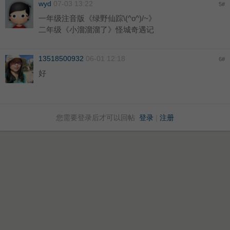
wyd
07-03 13:22
5
#
一年级注音版《绿野仙踪\(^o^)/~》
二年级《小溜溜溜了》怪城奇遇记
13518500932
06-01 12:18
6
#
好
您需要登录后才可以回帖
登录
|
注册