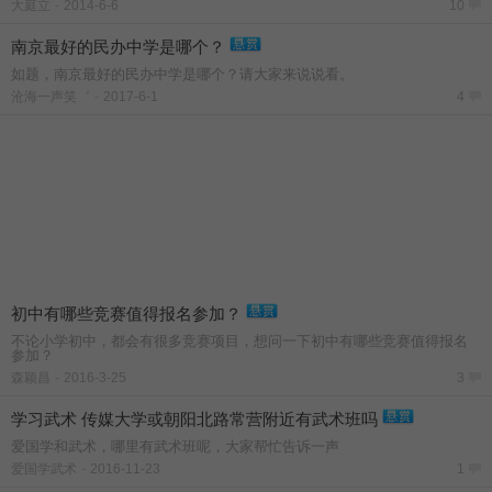
大庭立
-
2014-6-6
10
南京最好的民办中学是哪个？
如题，南京最好的民办中学是哪个？请大家来说说看。
沧海一声笑゛
-
2017-6-1
4
初中有哪些竞赛值得报名参加？
不论小学初中，都会有很多竞赛项目，想问一下初中有哪些竞赛值得报名
参加？
森颖昌
-
2016-3-25
3
学习武术 传媒大学或朝阳北路常营附近有武术班吗
爱国学和武术，哪里有武术班呢，大家帮忙告诉一声
爱国学武术
-
2016-11-23
1