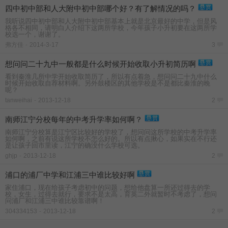
四中初中部和人大附中初中部哪个好？有了解情况的吗？
我听说四中初中部和人大附中初中部基本上就是北京最好的中学，但是风
格各不相同，请明白人介绍下这两所学校，今年孩子小升初要在这两所学
校选一个，谢谢了。
弗方佳
-
2014-3-17
3
想问问二十九中一般都是什么时候开始收取小升初简历啊
看到秦淮几所中学开始收取简历了，所以有点着急，想问问二十九中什么
时候开始收取自荐材料啊。另外鼓楼区的其他学校是不是都比秦淮的晚
呢？
tanweihai
-
2013-12-18
2
南师江宁分校每年的中考升学率如何啊？
南师江宁分校算是江宁区比较好的学校了，想问问这所学校的中考升学率
如何啊，之前有说这所学校不怎么好的。所以有点揪心，如果实在不行还
是让孩子回市里读，江宁的确没什么学校可选。
ghjp
-
2013-12-18
2
浦口的浦厂中学和江浦三中谁比较好啊
家住浦口，现在给孩子考虑初中的问题，想给他盘算一所还过得去的学
校，女生，过得去就行，要求不是太高，育英二外就暂时不考虑了，想问
问浦厂和江浦三中谁比较靠谱啊！
304334153
-
2013-12-18
2