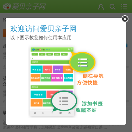
论坛
>
初中（初升高）
欢迎访问爱贝亲子网
发帖
收藏
分类
以下图示教您如何使用本应用
想了解一下西南位育中学的夏威夷吉他班的情况，怎么考？
孩子钢琴舞蹈朗诵都还可以，朗诵特别出色一些，拿过奖，语文很好，得
过不止一个市级的作文奖，英语还可以，如今小升初最看重的数学相对弱
一些，学校成绩还是不错的。 想了解一下位育初中的夏威 ...
安悠廷
-
2014-5-23
4
孩子15岁了，近期出现了叛逆现象，家长不管说什么他都嫌烦，
怎么办？
孩子15岁了，近期出现了叛逆现象，家长不管说什么他都嫌烦，怎么办？
就表现得很不耐烦，大家有什么方法吗？
yjmen
-
2017-9-11
6
朗文和新概念教材应该选哪个？
小升初暂告段落，想安排孩子暑假的小升初衔接课程，先前孩子有就读新
概念第二册，因为小五班只能暂时停止了新概念的课程，前几日电话咨询
原来的课外辅导学校，老师说新出的中考政策比较侧重口语 ...