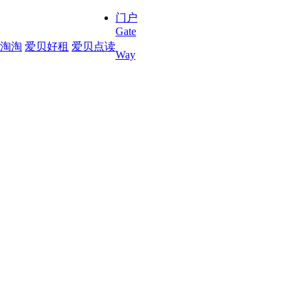
门户
Gate
淘淘
爱贝好租
爱贝点读
Way