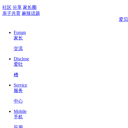
社区
分享
家长圈
亲子共育
麻辣话题
爱贝
Forum
家长
交流
Disclose
爱吐
槽
Service
服务
中心
Mobile
手机
应用