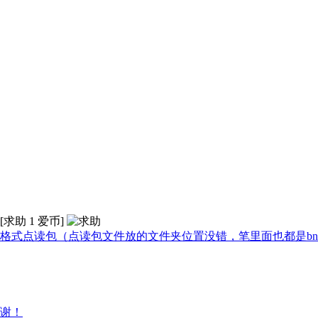
[求助
1
爱币]
l格式点读包（点读包文件放的文件夹位置没错，笔里面也都是b
谢谢！