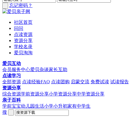
忘记密码？
社区首页
问问
点读资源
资源分享
学校名录
爱贝淘淘
爱贝互动
会员服务中心
爱贝杂谈
家长互助
点读学习
全部资源
点读经验FAQ
点读团购
启蒙交流
免费试读
试读报告
资源分享
综合资源
学前资源分享
小学资源分享
中学资源分享
亲子百科
学前宝宝
幼儿园生活
小学小升初
家有中学生
搜