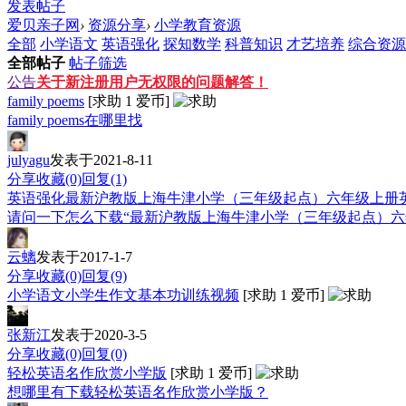
发表帖子
爱贝亲子网
›
资源分享
›
小学教育资源
全部
小学语文
英语强化
探知数学
科普知识
才艺培养
综合资源
全部帖子
帖子筛选
公告
关于新注册用户无权限的问题解答！
family poems
[求助
1
爱币]
family poems在哪里找
julyagu
发表于2021-8-11
分享
收藏(0)
回复(1)
英语强化
最新沪教版上海牛津小学（三年级起点）六年级上册英
请问一下怎么下载“最新沪教版上海牛津小学（三年级起点）六
云螭
发表于2017-1-7
分享
收藏(0)
回复(9)
小学语文
小学生作文基本功训练视频
[求助
1
爱币]
张新江
发表于2020-3-5
分享
收藏(0)
回复(0)
轻松英语名作欣赏小学版
[求助
1
爱币]
想哪里有下载轻松英语名作欣赏小学版？