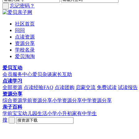
忘记密码？
社区首页
问问
点读资源
资源分享
学校名录
爱贝淘淘
爱贝互动
会员服务中心
爱贝杂谈
家长互助
点读学习
全部资源
点读经验FAQ
点读团购
启蒙交流
免费试读
试读报告
资源分享
综合资源
学前资源分享
小学资源分享
中学资源分享
亲子百科
学前宝宝
幼儿园生活
小学小升初
家有中学生
搜