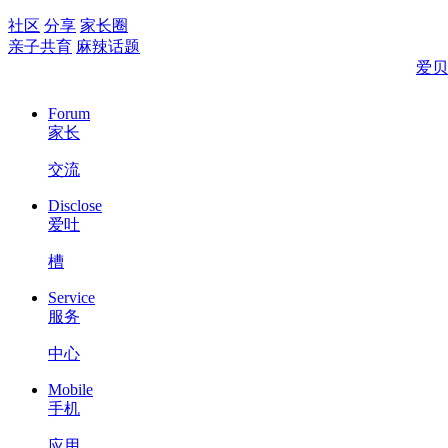
社区
分享
家长圈
亲子共育
麻辣话题
爱贝
Forum
家长
交流
Disclose
爱吐
槽
Service
服务
中心
Mobile
手机
应用