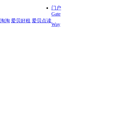
门户
Gate
淘淘
爱贝好租
爱贝点读
Way