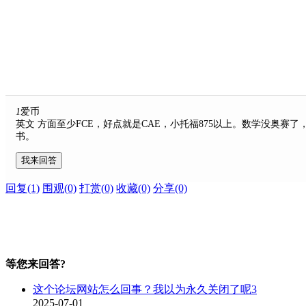
1
爱币
英文 方面至少FCE，好点就是CAE，小托福875以上。数学没奥赛
书。
我来回答
回复(1)
围观(0)
打赏(0)
收藏(0)
分享(0)
等您来回答?
这个论坛网站怎么回事？我以为永久关闭了呢
3
2025-07-01