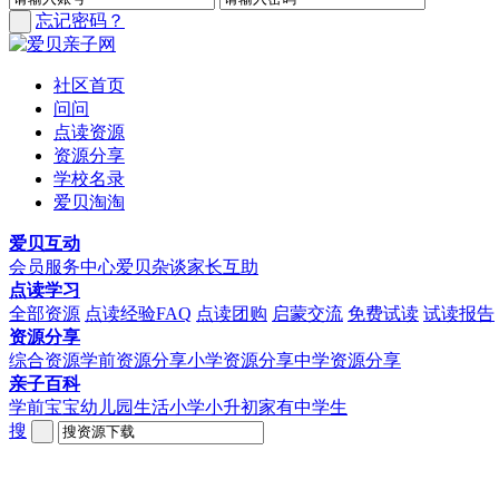
忘记密码？
社区首页
问问
点读资源
资源分享
学校名录
爱贝淘淘
爱贝互动
会员服务中心
爱贝杂谈
家长互助
点读学习
全部资源
点读经验FAQ
点读团购
启蒙交流
免费试读
试读报告
资源分享
综合资源
学前资源分享
小学资源分享
中学资源分享
亲子百科
学前宝宝
幼儿园生活
小学小升初
家有中学生
搜