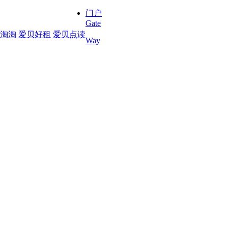
门户
Gate
淘淘
爱贝好租
爱贝点读
Way