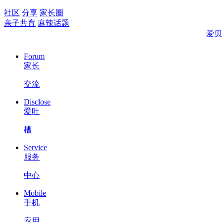
社区
分享
家长圈
亲子共育
麻辣话题
爱贝
Forum
家长
交流
Disclose
爱吐
槽
Service
服务
中心
Mobile
手机
应用