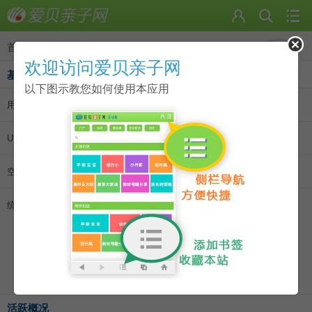
首页
>
个人资料
欢迎访问爱贝亲子网
基本资料
以下图示教您如何使用本应用
用户名:
yjmen
|
发消息
|
加为好友
UID:
25521
空间访问量:
2324
统计信息:
主题数 23
回帖数 43
好友数 0
记录数 0
日志数 0
相册数 0
活跃概况