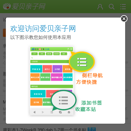
论坛
>
点读笔资源
欢迎访问爱贝亲子网
发帖
收藏
分类
以下图示教您如何使用本应用
求我的第二个图书馆音频
各位亲，谁有我的第二个图书馆音频啊？本网站原有链接下载不到了。求
分享，谢谢！严重感谢啊！
心有涟漪
-
2018-6-22
16
那位宝爸宝妈有学拼音的、认汉字的点读包？
那位宝爸宝妈有学拼音的、认汉字的点读包？ 想给小朋友做些资源，能不
能分享下
leo_lcx
-
2018-6-26
0
My Little Island 幼儿课程体系3
My Little Island 3是My Little Island 幼儿课程体系中的第3册，谁能提供下
他的点读包
成长思维
-
2018-3-29
2
廖彩杏1-7WeekB 390 dab,1-7周一个书名贴