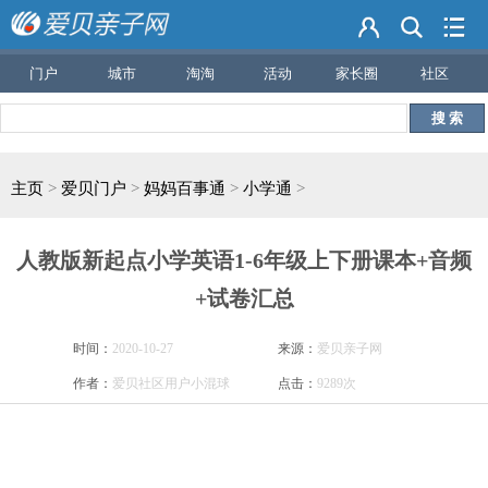
门户
城市
淘淘
活动
家长圈
社区
搜 索
主页
>
爱贝门户
>
妈妈百事通
>
小学通
>
人教版新起点小学英语1-6年级上下册课本+音频
+试卷汇总
时间：
2020-10-27
来源：
爱贝亲子网
作者：
爱贝社区用户小混球
点击：
9289次