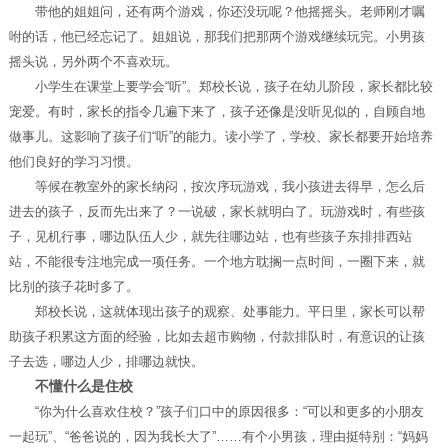
带他的姐姐问，还有两个游戏，你还没玩呢？他摇摇头。老师刚才嘱
咐的话，他已经忘记了。姐姐说，那我们把那两个游戏继续玩完。小男孩
摇头说，另外两个不喜欢玩。
小学生在课堂上要学会“听”。郑校长说，孩子在幼儿阶段，家长都比较
宠爱。有时，家长的指令几遍下来了，孩子还像是没听见似的，自顾自地
做事儿。这影响了孩子们“听”的能力。读小学了，学校、家长都要开始培养
他们良好的学习习惯。
等候在教室外的家长纳闷，按次序玩游戏，我小孩进去得早，怎么后
进去的孩子，反而先出来了？一说破，家长就明白了。玩游戏时，有些孩
子，见机行事，哪边队伍人少，就先往哪边站，也有些孩子东排排西站
站，不能很专注地完成一项任务。一个地方耽搁一点时间，一圈下来，就
比别的孩子花时多了。
郑校长说，这就体现出孩子的观察、处事能力。平日里，家长可以帮
助孩子积累这方面的经验，比如去超市购物，付款排队时，有意识的让孩
子去选，哪边人少，排哪边就快。
不懂什么是住校
“你为什么喜欢住校？”孩子们口中的原因很多：“可以和更多的小朋友
一起玩”、“爸爸说的，因为我长大了”……有个小男孩，理由挺特别：“妈妈