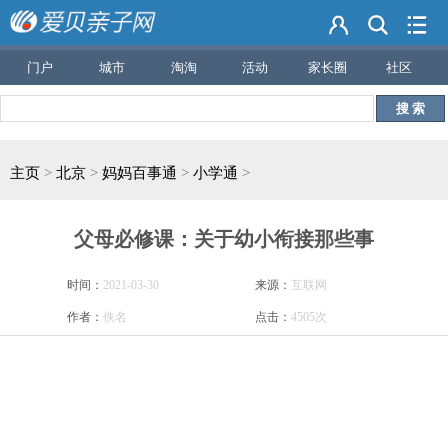
门户
城市
淘淘
活动
家长圈
社区
搜 索
主页
>
北京
>
妈妈百事通
>
小学通
>
父母必修课：关于幼小衔接那些事
时间：
2021-03-30
来源：
互联网
作者：
佚名
点击：
4505次