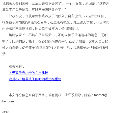
说我长大要到国外，以后出去就不会哭了”。一个小女生，原因是：“这样外
婆就不用每天接我，可以回老家陪外公了。”
郑校长说，住校考验和培养孩子的独立、自主能力。根据以往经验，
很多孩子对“住校”到底怎么回事，心里没有概念，真正进入学校，一定时间
内会出现不适应状态，比如躲在被窝内，悄悄流眼泪。
她建议家长，不妨在平时聊天中，不时向孩子传递这样的消息，“你住
校了，比别的孩子能干，爸爸妈妈为你高兴”。让孩子知道，父母为自己的
长大而自豪，促使孩子“自愿自发”投入住校生活，帮助孩子尽快适应住校生
活。
相关推荐：
关于孩子升小学的几点建议
幼升小：培养孩子的时间观念很重要
本文部分信息来自于网络，若有侵权，请联系删除，邮箱：master@i-
bei.com
评论: