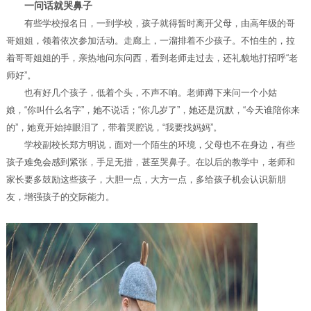
一问话就哭鼻子
有些学校报名日，一到学校，孩子就得暂时离开父母，由高年级的哥
哥姐姐，领着依次参加活动。走廊上，一溜排着不少孩子。不怕生的，拉
着哥哥姐姐的手，亲热地问东问西，看到老师走过去，还礼貌地打招呼“老
师好”。
也有好几个孩子，低着个头，不声不响。老师蹲下来问一个小姑
娘，“你叫什么名字”，她不说话；“你几岁了”，她还是沉默，“今天谁陪你来
的”，她竟开始掉眼泪了，带着哭腔说，“我要找妈妈”。
学校副校长郑方明说，面对一个陌生的环境，父母也不在身边，有些
孩子难免会感到紧张，手足无措，甚至哭鼻子。在以后的教学中，老师和
家长要多鼓励这些孩子，大胆一点，大方一点，多给孩子机会认识新朋
友，增强孩子的交际能力。