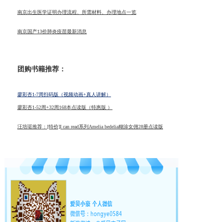
南京出生医学证明办理流程、所需材料、办理地点一览
南京国产13价肺炎疫苗最新消息
团购书籍推荐：
廖彩杏1-7周扫码版（视频动画+真人讲解）
廖彩杏1-52周+32周168本点读版（特惠版 ）
汪培珽推荐：[特价]I can read系列Amelia bedelia糊涂女佣28册点读版