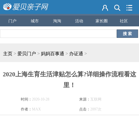
门户
城市
淘淘
活动
家长圈
社区
搜 索
主页
>
爱贝门户
>
妈妈百事通
>
办证通
>
2020上海生育生活津贴怎么算?详细操作流程看这
里！
时间：
2020-10-28
来源：
互联网
作者：
MAX
点击：
2097次