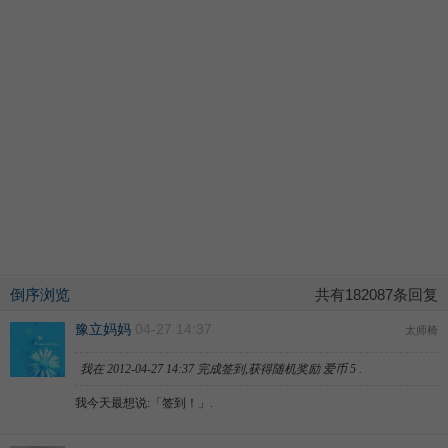
倒序浏览
共有182087条回复
豫立妈妈
04-27 14:37
太师椅
我在
2012-04-27 14:37
完成签到,获得随机奖励
爱币
5
.
我今天最想说:「
签到！
」.