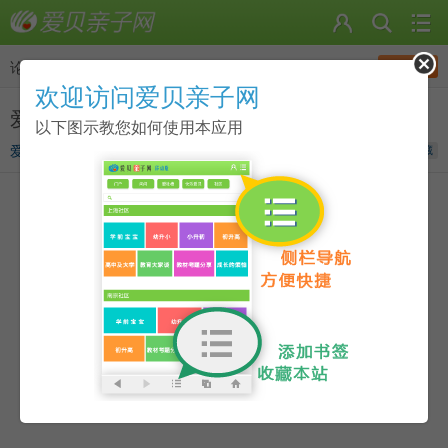
发帖
论坛
>
社区服务中心
欢迎访问爱贝亲子网
爱贝每日签到开启啦~~别想躲着不见人^_^
以下图示教您如何使用本应用
爱贝妈妈
发表于
2012-04-27 14:16
收藏