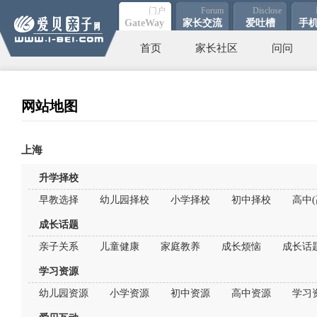
门户
Forum
Disclose
Gate
Way
家长
交流
爱吐
槽
手
首页
家长社区
问问
网站地图
上海
升学择校
早教选择
幼儿园择校
小学择校
初中择校
高中(
成长话题
亲子关系
儿童健康
家庭教养
成长烦恼
成长话
学习资源
幼儿园资源
小学资源
初中资源
高中资源
学习