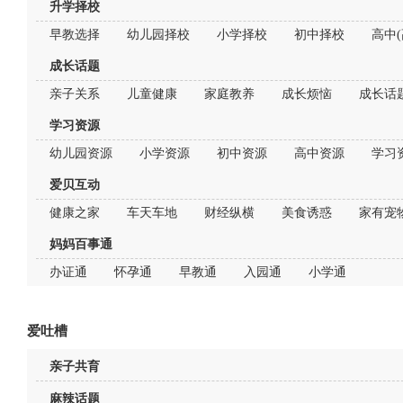
升学择校
早教选择
幼儿园择校
小学择校
初中择校
高中(
成长话题
亲子关系
儿童健康
家庭教养
成长烦恼
成长话
学习资源
幼儿园资源
小学资源
初中资源
高中资源
学习
爱贝互动
健康之家
车天车地
财经纵横
美食诱惑
家有宠
妈妈百事通
办证通
怀孕通
早教通
入园通
小学通
爱吐槽
亲子共育
麻辣话题