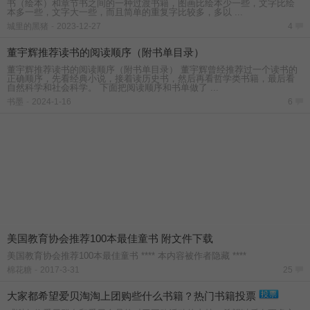
书（绘本）和章节书之间的一种过渡书籍，图画比绘本少一些，文字比绘
本多一些，文字大一些，而且简单的重复字比较多，多以 ...
城里的黑猪
-
2023-12-27
4
董宇辉推荐读书的阅读顺序（附书单目录）
董宇辉推荐读书的阅读顺序（附书单目录） 董宇辉曾经推荐过一个读书的
正确顺序，先看经典小说，接着读历史书，然后再看哲学类书籍，最后看
自然科学和社会科学。 下面把阅读顺序和书单做了 ...
书墨
-
2024-1-16
6
美国教育协会推荐100本最佳童书 附文件下载
美国教育协会推荐100本最佳童书 **** 本内容被作者隐藏 ****
棉花糖
-
2017-3-31
25
大家都希望爱贝淘淘上团购些什么书籍？热门书籍投票