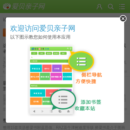
论坛
>
点读笔资源
欢迎访问爱贝亲子网
发帖
收藏
分类
以下图示教您如何使用本应用
这一年算算旧账翻新帐！晒晒我与孩子共读/孩子最喜欢读的书或
者绘本
元宵节刚刚过去，头脑昏昏沉沉恍恍惚惚，做什么事情都不得劲，忽然我
发现我是不是患病了？莫非中了节后综合症的毒了？转眼2016年新的3月飞
快而至！菊花猛然一紧（这个词用的不太好意思，但是有点 ...
红磨坊
-
2016-2-25
169
廖彩杏书单130本经济版实物实拍，附赠品附件以及指导点读位
置
近期爱贝淘淘正在团购这套廖彩杏书单130本的书籍，很多用户都想了解质
量怎么样？这里附上廖彩杏书单130本实物实拍，手机拍摄，无处理，给想
买的人做个参考： 1.廖彩杏书单130本全家图。 ...
爱贝宝宝
-
2019-2-25
161
整理15套英语桥梁书附蓝思值、RAZ及牛津树难度等级
整理15套英语桥梁书附蓝思值、RAZ及牛津树难度等级 桥梁书是介于图画