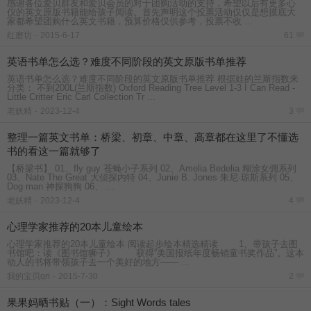
感谢各位爱贝群友和爱贝会员的对于团购活动的支持，希望以后有更多心
仪的英文原版书籍能给孩子阅读。首先声明这个投票活动仅仅是想摸底大
家都希望团购什么英文书籍，预算价格仅供参考，投票不收 ...
红磨坊
-
2015-6-17
61
英语书单怎么选？难度不同阶段的英文原版书单推荐
英语书单怎么选？难度不同阶段的英文原版书单推荐 根据娃的兰斯指数来
分类： 不到200L(兰斯指数) Oxford Reading Tree Level 1-3 I Can Read -
Little Critter Eric Carl Collection Tr ...
老妖精
-
2023-12-4
3
整理一篇英文书单：桥梁、初章、中章、高章都在这里了不懂选
书的看这一篇就够了
【桥梁书】 01、fly guy 苍蝇小子系列 02、Amelia Bedelia 糊涂女佣系列
03、Nate The Great 大侦探内特 04、Junie B. Jones 朱尼·琼斯系列 05、
Dog man 神探狗狗 06、 ...
老妖精
-
2023-12-4
4
心理学家推荐的20本儿童绘本
心理学家推荐的20本儿童绘本 阅读起步绘本精选精读 1、带孩子去图
书馆吧：读《图书馆狮子》 获得“美国报纸年度畅销童书奖作品”。这本
动人的书将带领孩子去一个美好的地方—— ...
我的宝贝qri
-
2015-7-30
2
果果妈晒书贴（一）：Sight Words tales