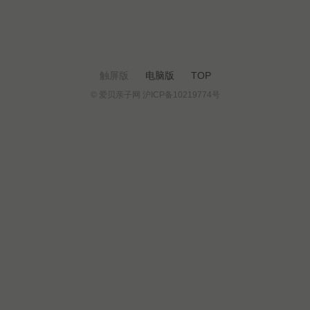
触屏版
电脑版
TOP
© 爱贝亲子网 沪ICP备10219774号